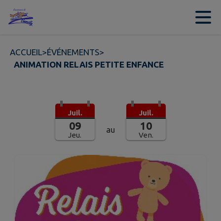
Contenu
Menu
Recherche
Pied de page
ACCUEIL
>
ÉVÉNEMENTS
>
ANIMATION RELAIS PETITE ENFANCE
Juil.
Juil.
09
10
au
Jeu.
Ven.