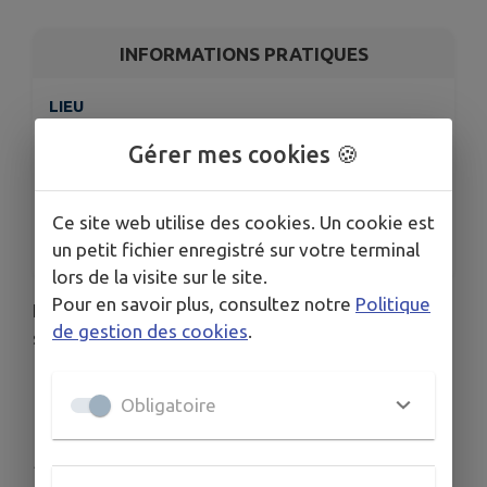
INFORMATIONS PRATIQUES
LIEU
Salle Polyvalente de Chemilly
Gérer mes cookies 🍪
DATES
Du jeu. 9 juil. au ven. 10 juil.
HORAIRES
Ce site web utilise des cookies. Un cookie est
9 h 30 à 11 h 30
un petit fichier enregistré sur votre terminal
lors de la visite sur le site.
Pour en savoir plus, consultez notre
Politique
Le Relais Petite Enfance fera ses animations à la
de gestion des cookies
.
salle polyvalente de CHEMILLY
Obligatoire
Publié par AT