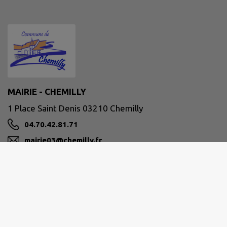
MAIRIE - CHEMILLY
1 Place Saint Denis 03210 Chemilly
04.70.42.81.71
mairie03@chemilly.fr
M'Y RENDRE
www.chemilly.fr/