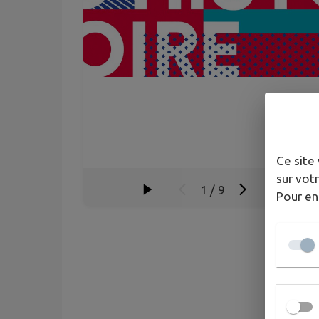
Ce site 
sur votr
1
/
9
Pour en