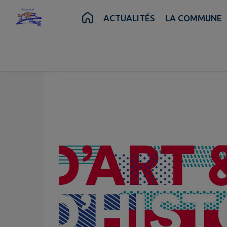
Contenu
Menu
Recherche
Pied de page
ACTUALITÉS
LA COMMUNE
Juil.
Juil.
22
25
au
Mer.
Sam.