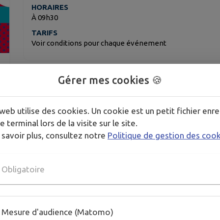
HORAIRES
À 09h30
TARIFS
Voir conditions pour chaque événement
Dans le cadre des actions du Pays d’art et d’histo
Gérer mes cookies 🍪
en pièces jointes les affiches des animations propos
Visites guidées, les nocturnes
web utilise des cookies. Un cookie est un petit fichier enre
visites théatralisées
e terminal lors de la visite sur le site.
rando patrimoine
 savoir plus, consultez notre
Politique de gestion des coo
patrimoine à vélo
Obligatoire
Télécharger la pièce jointe
Mesure d'audience (Matomo)
Publié par CR