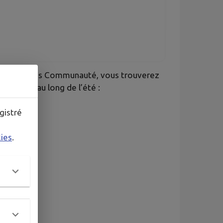
ire de Moulins Communauté, vous trouverez
ées tout au long de l’été :
gistré
kies
.