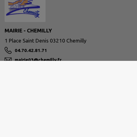
MAIRIE - CHEMILLY
1 Place Saint Denis 03210 Chemilly
04.70.42.81.71
mairie03@chemilly.fr
M'Y RENDRE
www.chemilly.fr/