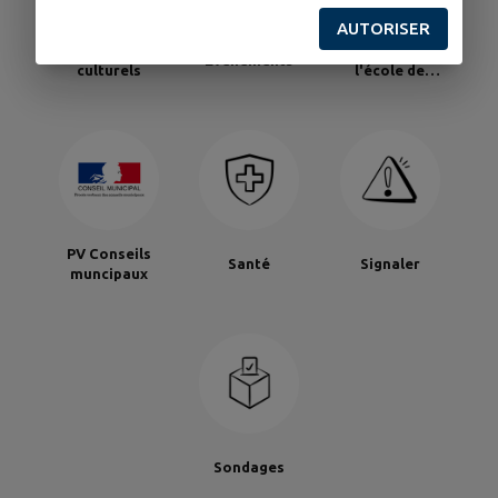
AUTORISER
Établissements
Inscription à
Événements
culturels
l'école de
Chemilly
PV Conseils
Santé
Signaler
muncipaux
Sondages