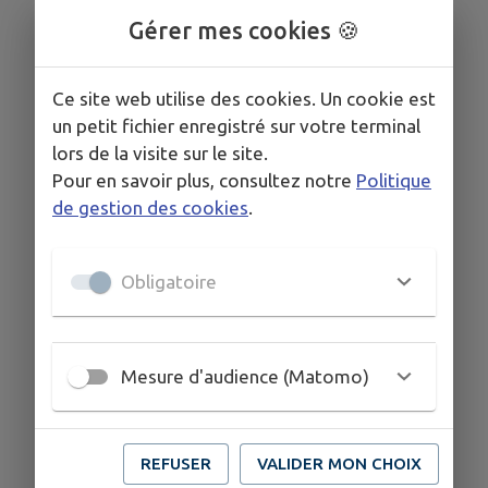
Gérer mes cookies 🍪
Ce site web utilise des cookies. Un cookie est
un petit fichier enregistré sur votre terminal
Annuaire
Associations
Boîte à idées
lors de la visite sur le site.
Pour en savoir plus, consultez notre
Politique
de gestion des cookies
.
Obligatoire
Bulletin
Commerces
Education
municipal
Mesure d'audience (Matomo)
REFUSER
VALIDER MON CHOIX