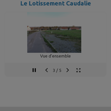
Le Lotissement Caudalie
ue d'ensemble
Cau
4
/
5