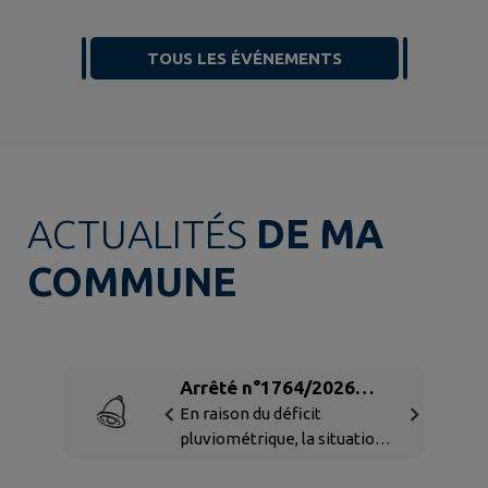
TOUS LES ÉVÉNEMENTS
ACTUALITÉS
DE MA
COMMUNE
Arrêté n°1764/2026
limitation provisoire de
En raison du déficit
pluviométrique, la situation
certains usage de l'eau
hydrographique s'est encore
dans l'Allier