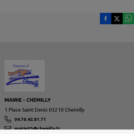
MAIRIE - CHEMILLY
1 Place Saint Denis 03210 Chemilly
04.70.42.81.71
mairie03@chemilly.fr