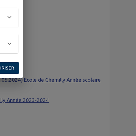
n_2026
r 2026
024
re 2023
024
ORISER
8.05.2024) Ecole de Chemilly Année scolaire
illy Année 2023-2024