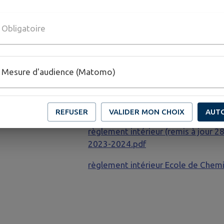
CR
conseil_d'école_n°3_du_16_jui
CR conseil d'école n°2 du 27 févrie
Obligatoire
CR conseil d'école n°3 du 28 mai 2
CR conseil d'école n°1 du 17 octob
Mesure d'audience (Matomo)
CR conseil d'école n°2 du 8 mars 2
Règlement intérieur de l'école :
REFUSER
VALIDER MON CHOIX
AUT
règlement intérieur (remis à jour 2
2023-2024.pdf
règlement intérieur Ecole de Chem