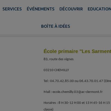
L'
SERVICES
ÉVÉNEMENTS
DÉCOUVRIR
EDUCATIO
L'école des Sarments d'Or
BOÎTE À IDÉES
École primaire "Les Sarment
83, route des vignes
03210 CHEMILLY
Tel : 04.70.42.85.00 ou 06.43.70.01.47 (Dire
Mail : ecole.chemilly.03@ac-clermont.fr
Horaires : 8 H 30-12 H 00 et 13 H 45-16 H 15
classe)