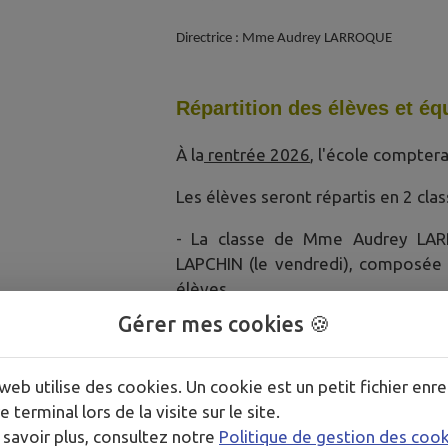
Directrice : Mme Audrey LARROQUE
Répartition des élèves et é
À la
rentrée 2026
, l'école compter
Les élèves seront répartis en 2 clas
- La classe de Mme Audrey LARRO
LAPCHIN (le vendredi), composée
élèves.
Gérer mes cookies 🍪
- La classe de Mme Florence RIMO
21 élèves. Mme Florence DAFFIX as
web utilise des cookies. Un cookie est un petit fichier enre
e terminal lors de la visite sur le site.
Compte-rendu de conseils d'école :
 savoir plus, consultez notre
Politique de gestion des coo