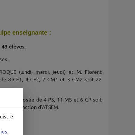
quipe enseignante :
a
43 élèves
.
ses :
QUE (lundi, mardi, jeudi) et M. Florent
 de 8 CE1, 4 CE2, 7 CM1 et 3 CM2 soit 22
UX, composée de 4 PS, 11 MS et 6 CP soit
sure la fonction d'ATSEM.
gistré
kies
.